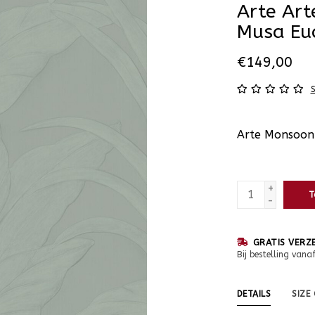
Arte Ar
Musa Eu
€149,00
S
Arte Monsoon
+
T
-
GRATIS VERZ
Bij bestelling vana
DETAILS
SIZE