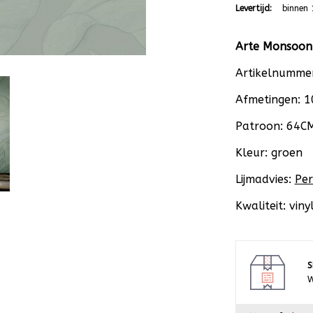
Levertijd:
binnen 
Arte Monsoon
Artikelnumme
Afmetingen: 
Patroon: 64C
Kleur: groen
Lijmadvies:
Per
Kwaliteit: vin
S
W