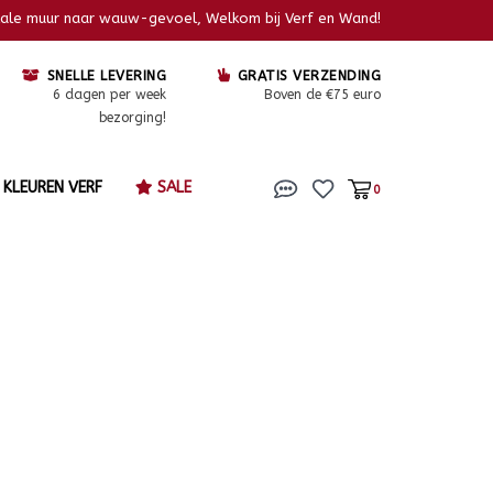
kale muur naar wauw-gevoel, Welkom bij Verf en Wand!
SNELLE LEVERING
GRATIS VERZENDING
6 dagen per week
Boven de €75 euro
bezorging!
KLEUREN VERF
SALE
0