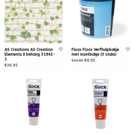
AS Creations AS Creation
Flocx Flocx Verfhulpbakje
Elements II behang 31942-
met inzetbakje (3 stuks)
1
€9,95
€14,95
€36,95