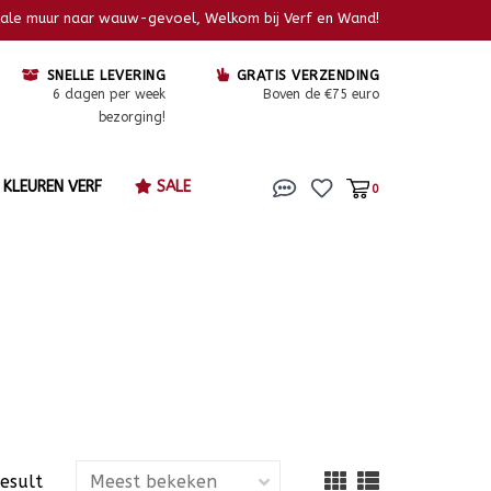
kale muur naar wauw-gevoel, Welkom bij Verf en Wand!
SNELLE LEVERING
GRATIS VERZENDING
6 dagen per week
Boven de €75 euro
bezorging!
KLEUREN VERF
SALE
0
result