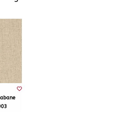
Cabane
903