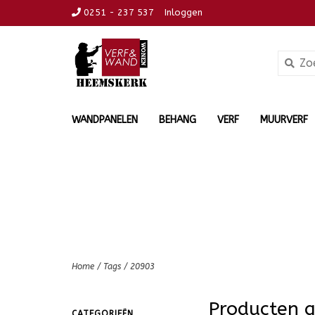
0251 - 237 537
Inloggen
WANDPANELEN
BEHANG
VERF
MUURVERF
Home
/
Tags
/
20903
Producten 
CATEGORIEËN