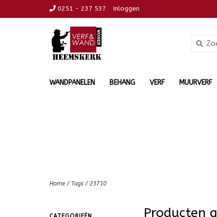
0251 - 237 537
Inloggen
WANDPANELEN
BEHANG
VERF
MUURVERF
Home
/
Tags
/
23710
Producten 
CATEGORIEËN