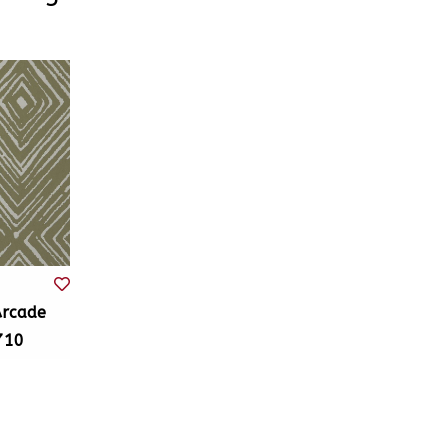
Arcade
710