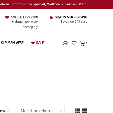
kale muur naar wauw-gevoel, Welkom bij Verf en Wand!
SNELLE LEVERING
GRATIS VERZENDING
6 dagen per week
Boven de €75 euro
bezorging!
KLEUREN VERF
SALE
0
result