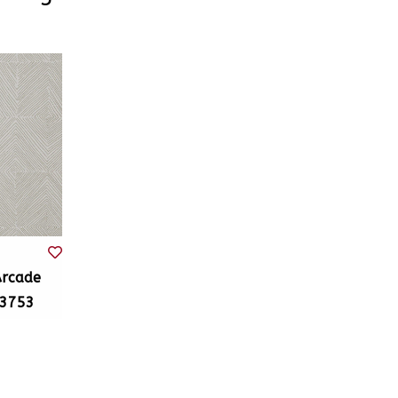
Arcade
23753