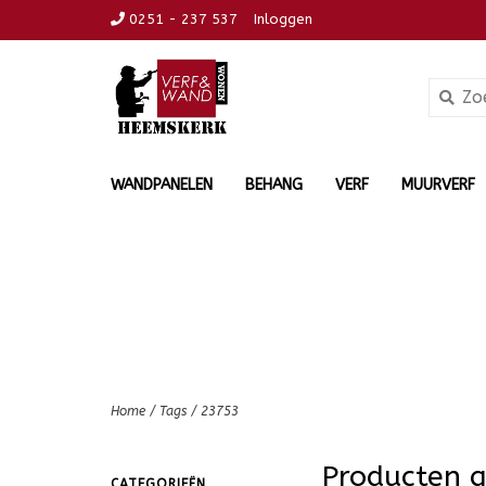
0251 - 237 537
Inloggen
WANDPANELEN
BEHANG
VERF
MUURVERF
Home
/
Tags
/
23753
Producten 
CATEGORIEËN