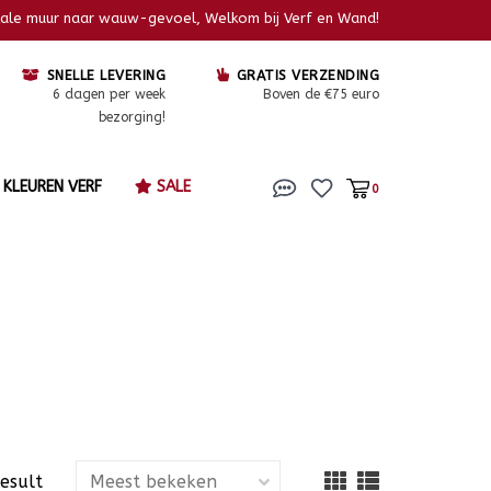
kale muur naar wauw-gevoel, Welkom bij Verf en Wand!
SNELLE LEVERING
GRATIS VERZENDING
6 dagen per week
Boven de €75 euro
bezorging!
KLEUREN VERF
SALE
0
result