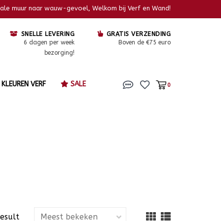
kale muur naar wauw-gevoel, Welkom bij Verf en Wand!
SNELLE LEVERING
GRATIS VERZENDING
6 dagen per week
Boven de €75 euro
bezorging!
KLEUREN VERF
SALE
0
result