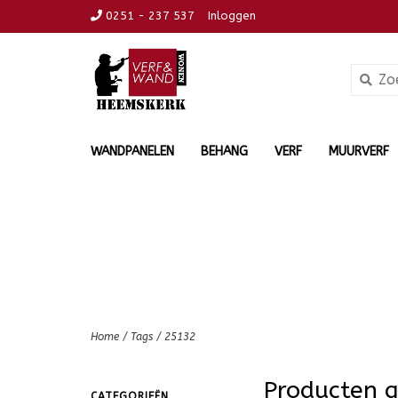
0251 - 237 537
Inloggen
WANDPANELEN
BEHANG
VERF
MUURVERF
Home
/
Tags
/
25132
Producten 
CATEGORIEËN