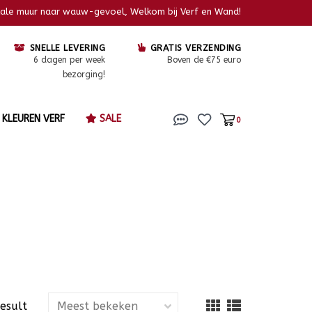
kale muur naar wauw-gevoel, Welkom bij Verf en Wand!
SNELLE LEVERING
GRATIS VERZENDING
6 dagen per week
Boven de €75 euro
bezorging!
KLEUREN VERF
SALE
0
result