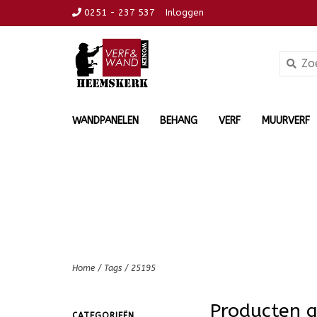
0251 - 237 537
Inloggen
WANDPANELEN
BEHANG
VERF
MUURVERF
Home
/
Tags
/
25195
Producten 
CATEGORIEËN