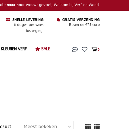
kale muur naar wauw-gevoel, Welkom bij Verf en Wand!
SNELLE LEVERING
GRATIS VERZENDING
6 dagen per week
Boven de €75 euro
bezorging!
KLEUREN VERF
SALE
0
result