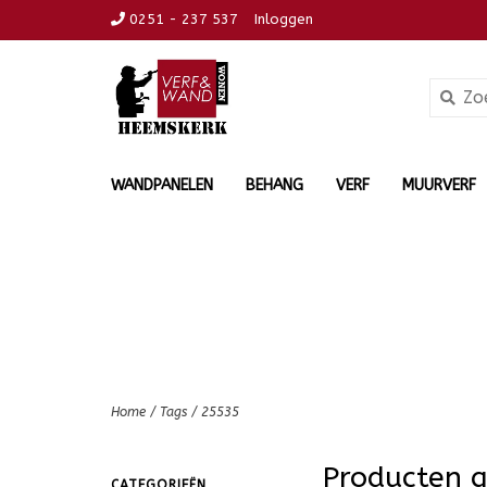
0251 - 237 537
Inloggen
WANDPANELEN
BEHANG
VERF
MUURVERF
Home
/
Tags
/
25535
Producten 
CATEGORIEËN