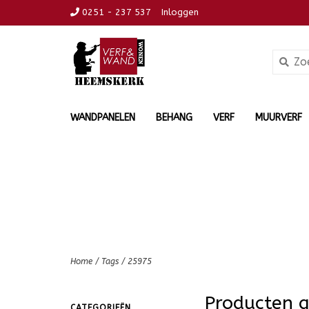
0251 - 237 537
Inloggen
WANDPANELEN
BEHANG
VERF
MUURVERF
Home
/
Tags
/
25975
Producten 
CATEGORIEËN