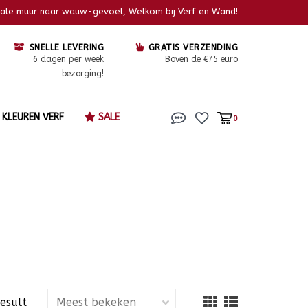
kale muur naar wauw-gevoel, Welkom bij Verf en Wand!
SNELLE LEVERING
GRATIS VERZENDING
6 dagen per week
Boven de €75 euro
bezorging!
KLEUREN VERF
SALE
0
result