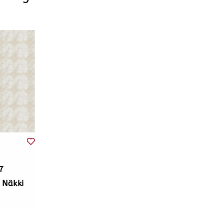
7
 Näkki