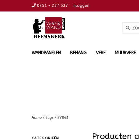
0251 - 237 537
Inloggen
WANDPANELEN
BEHANG
VERF
MUURVERF
Home
/
Tags
/
27841
Producten 
CATEGORIEËN