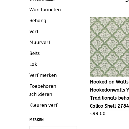
Wandpanelen
Behang
Verf
Muurverf
Beits
Lak
Verf merken
Hooked on Walls
Toebehoren
Hookedonwalls 
schilderen
Traditionals beh
Kleuren verf
Calico Shell 278
€99,00
MERKEN