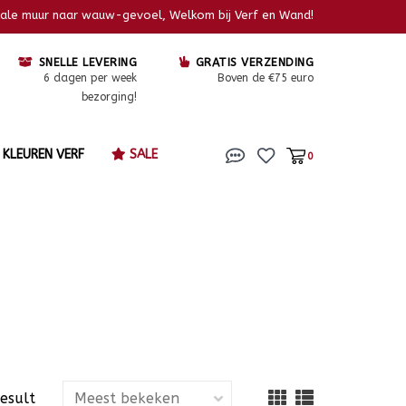
kale muur naar wauw-gevoel, Welkom bij Verf en Wand!
SNELLE LEVERING
GRATIS VERZENDING
6 dagen per week
Boven de €75 euro
bezorging!
KLEUREN VERF
SALE
0
result