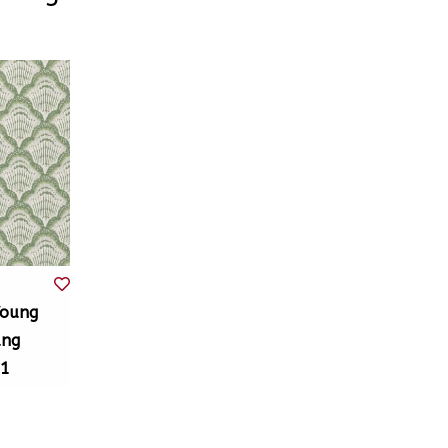
Young
ang
41