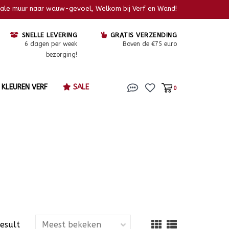
kale muur naar wauw-gevoel, Welkom bij Verf en Wand!
SNELLE LEVERING
GRATIS VERZENDING
6 dagen per week
Boven de €75 euro
bezorging!
KLEUREN VERF
SALE
0
result