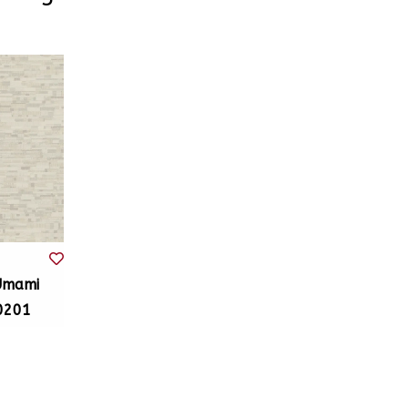
Umami
0201