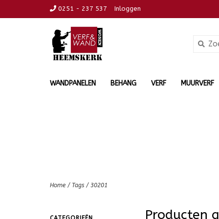
0251 - 237 537
Inloggen
WANDPANELEN
BEHANG
VERF
MUURVERF
Home
/
Tags
/
30201
Producten 
CATEGORIEËN