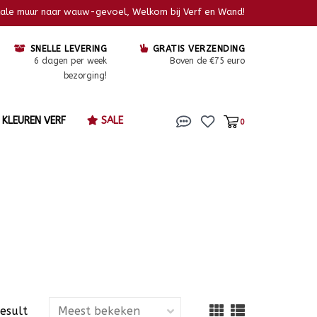
kale muur naar wauw-gevoel, Welkom bij Verf en Wand!
SNELLE LEVERING
GRATIS VERZENDING
6 dagen per week
Boven de €75 euro
bezorging!
KLEUREN VERF
SALE
0
result