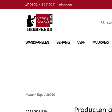
0251 - 237 537
Inloggen
WANDPANELEN
BEHANG
VERF
MUURVERF
Home
/
Tags
/
30220
Producten 
CATEGORIEËN