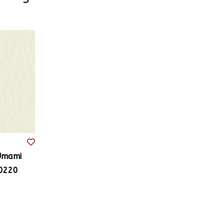
Umami
0220