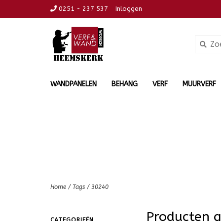
0251 - 237 537
Inloggen
WANDPANELEN
BEHANG
VERF
MUURVERF
Home
/
Tags
/
30240
Producten 
CATEGORIEËN