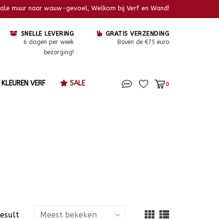
kale muur naar wauw-gevoel, Welkom bij Verf en Wand!
SNELLE LEVERING
GRATIS VERZENDING
6 dagen per week
Boven de €75 euro
bezorging!
KLEUREN VERF
SALE
0
result