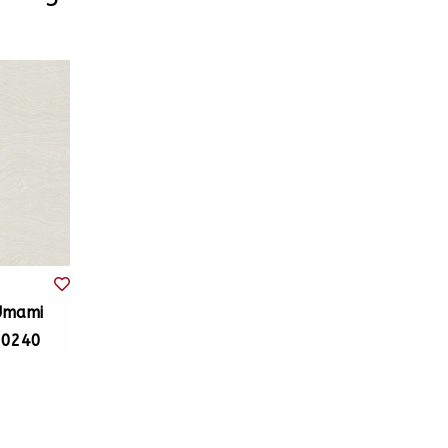
Umami
30240