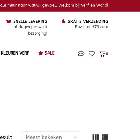
kale muur naar wauw-gevoel, Welkom bij Verf en Wand!
SNELLE LEVERING
GRATIS VERZENDING
6 dagen per week
Boven de €75 euro
bezorging!
KLEUREN VERF
SALE
0
result