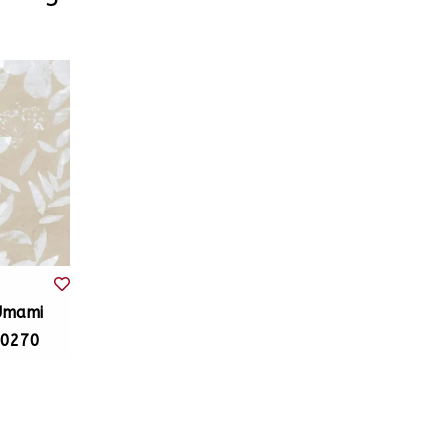
Umami
30270