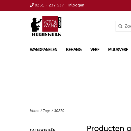
0251 - 237 537
Inloggen
WANDPANELEN
BEHANG
VERF
MUURVERF
Home
/
Tags
/
30270
Producten 
CATEGORIEËN