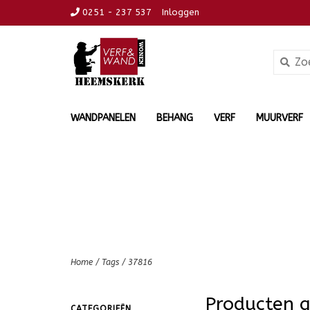
0251 - 237 537
Inloggen
WANDPANELEN
BEHANG
VERF
MUURVERF
Home
/
Tags
/
37816
Producten 
CATEGORIEËN