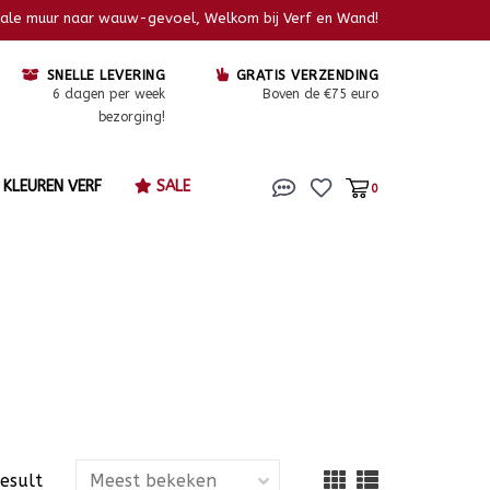
kale muur naar wauw-gevoel, Welkom bij Verf en Wand!
SNELLE LEVERING
GRATIS VERZENDING
6 dagen per week
Boven de €75 euro
bezorging!
KLEUREN VERF
SALE
0
result