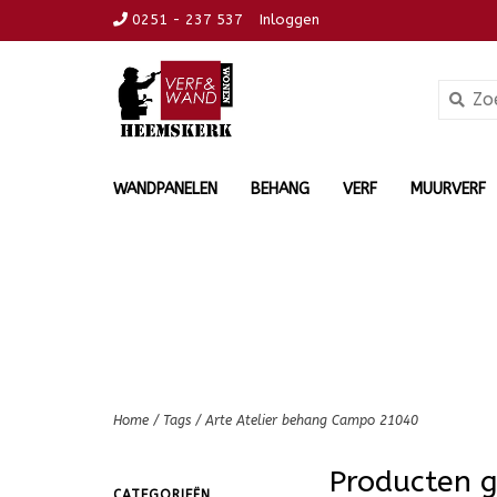
0251 - 237 537
Inloggen
WANDPANELEN
BEHANG
VERF
MUURVERF
Home
/
Tags
/
Arte Atelier behang Campo 21040
Producten 
CATEGORIEËN