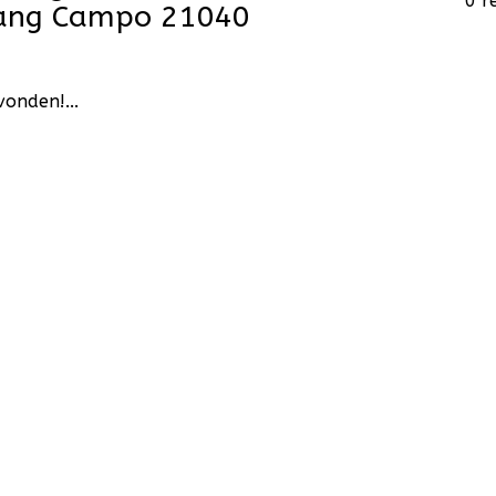
0 r
hang Campo 21040
onden!...