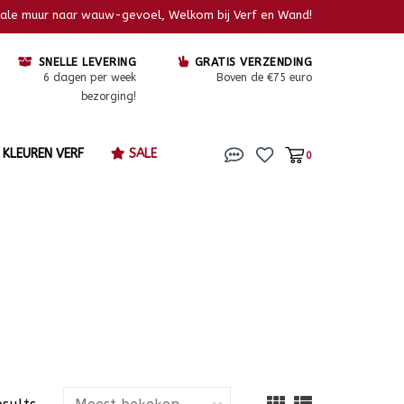
kale muur naar wauw-gevoel, Welkom bij Verf en Wand!
SNELLE LEVERING
GRATIS VERZENDING
6 dagen per week
Boven de €75 euro
bezorging!
KLEUREN VERF
SALE
0