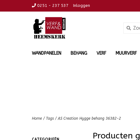
0251 - 237 537
Inloggen
WANDPANELEN
BEHANG
VERF
MUURVERF
Home
/
Tags
/
AS Creation Hygge behang 36382-2
Producten 
CATEGORIEËN