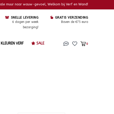
kale muur naar wauw-gevoel, Welkom bij Verf en Wand!
SNELLE LEVERING
GRATIS VERZENDING
6 dagen per week
Boven de €75 euro
bezorging!
KLEUREN VERF
SALE
0