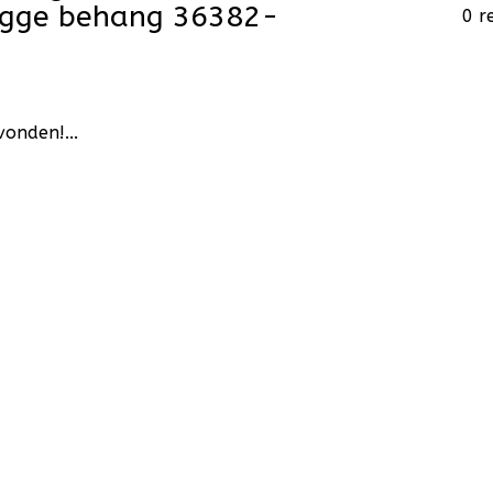
ygge behang 36382-
0 r
onden!...