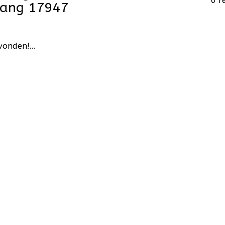
0 r
hang 17947
onden!...