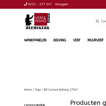
0251 - 237 537
Inloggen
WANDPANELEN
BEHANG
VERF
MUURVERF
Home
/
Tags
/
BN Curious behang 17947
Producten 
CATEGORIEËN