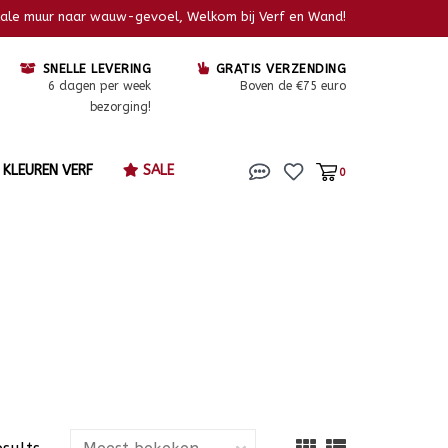
kale muur naar wauw-gevoel, Welkom bij Verf en Wand!
SNELLE LEVERING
GRATIS VERZENDING
6 dagen per week
Boven de €75 euro
bezorging!
KLEUREN VERF
SALE
0