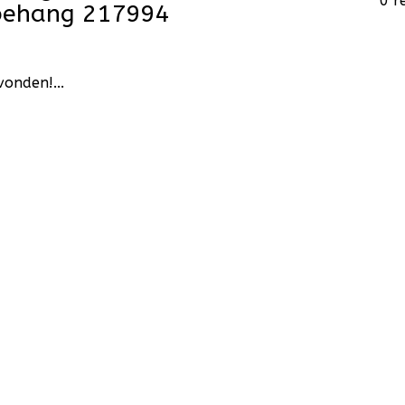
0 r
 behang 217994
onden!...