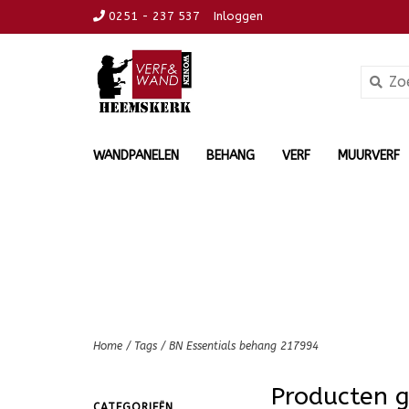
0251 - 237 537
Inloggen
WANDPANELEN
BEHANG
VERF
MUURVERF
Home
/
Tags
/
BN Essentials behang 217994
Producten 
CATEGORIEËN