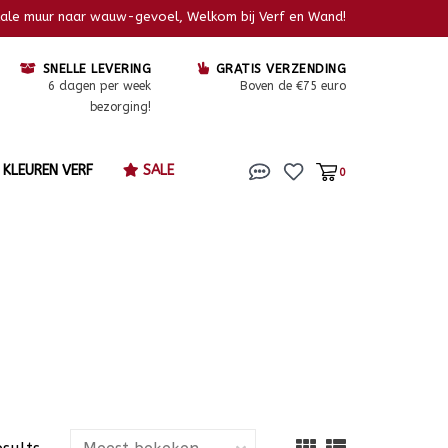
kale muur naar wauw-gevoel, Welkom bij Verf en Wand!
SNELLE LEVERING
GRATIS VERZENDING
6 dagen per week
Boven de €75 euro
bezorging!
KLEUREN VERF
SALE
0