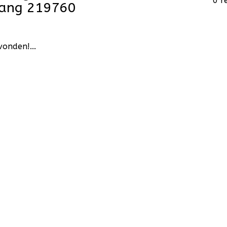
0 r
hang 219760
onden!...