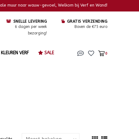
kale muur naar wauw-gevoel, Welkom bij Verf en Wand!
SNELLE LEVERING
GRATIS VERZENDING
6 dagen per week
Boven de €75 euro
bezorging!
KLEUREN VERF
SALE
0