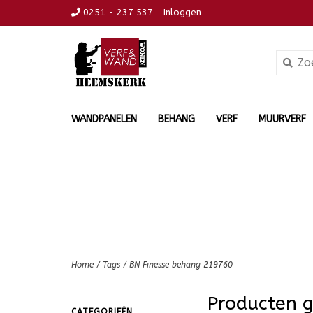
0251 - 237 537
Inloggen
WANDPANELEN
BEHANG
VERF
MUURVERF
Home
/
Tags
/
BN Finesse behang 219760
Producten 
CATEGORIEËN