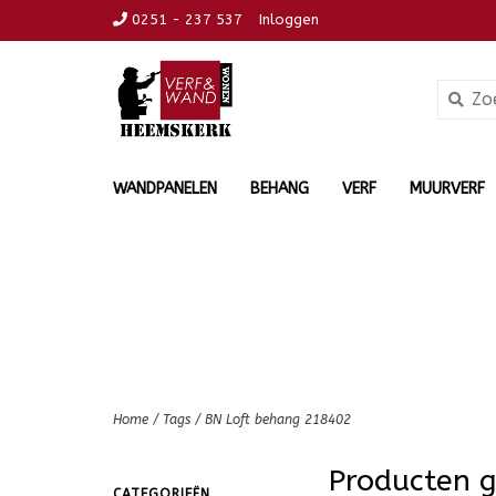
0251 - 237 537
Inloggen
WANDPANELEN
BEHANG
VERF
MUURVERF
Home
/
Tags
/
BN Loft behang 218402
Producten 
CATEGORIEËN