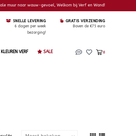
kale muur naar wauw-gevoel, Welkom bij Verf en Wand!
SNELLE LEVERING
GRATIS VERZENDING
6 dagen per week
Boven de €75 euro
bezorging!
KLEUREN VERF
SALE
0