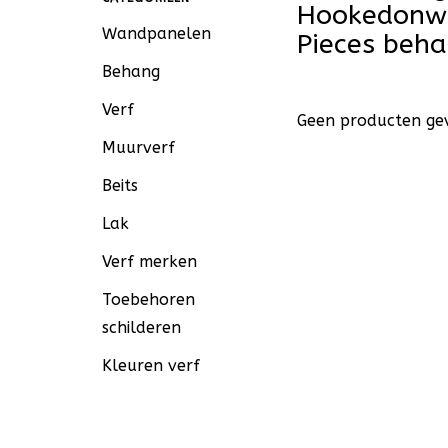
Hookedonwa
Wandpanelen
Pieces beh
Behang
Verf
Geen producten gev
Muurverf
Beits
Lak
Verf merken
Toebehoren
schilderen
Kleuren verf