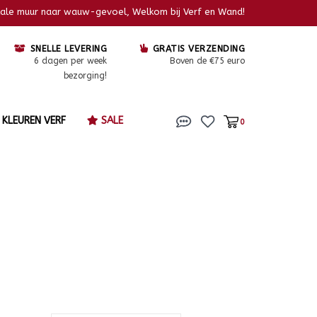
kale muur naar wauw-gevoel, Welkom bij Verf en Wand!
SNELLE LEVERING
GRATIS VERZENDING
6 dagen per week
Boven de €75 euro
bezorging!
KLEUREN VERF
SALE
0