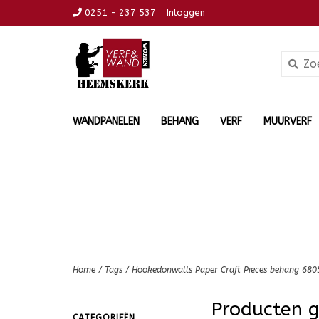
0251 - 237 537
Inloggen
WANDPANELEN
BEHANG
VERF
MUURVERF
Home
/
Tags
/
Hookedonwalls Paper Craft Pieces behang 680
Producten 
CATEGORIEËN