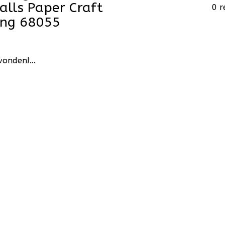
lls Paper Craft
0 r
ang 68055
onden!...