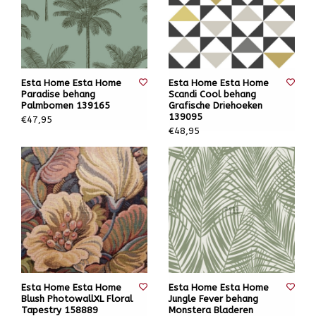
Esta Home Esta Home
Esta Home Esta Home
Paradise behang
Scandi Cool behang
Palmbomen 139165
Grafische Driehoeken
139095
€47,95
€48,95
Esta Home Esta Home
Esta Home Esta Home
Blush PhotowallXL Floral
Jungle Fever behang
Tapestry 158889
Monstera Bladeren