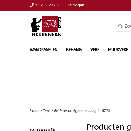
0251 - 237 537
Inloggen
WANDPANELEN
BEHANG
VERF
MUURVERF
Home
/
Tags
/
BN Interior Affairs behang 218720
Producten 
CATEGORIEËN