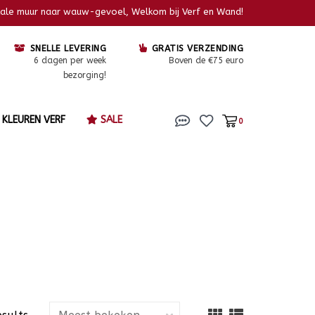
kale muur naar wauw-gevoel, Welkom bij Verf en Wand!
SNELLE LEVERING
GRATIS VERZENDING
6 dagen per week
Boven de €75 euro
bezorging!
KLEUREN VERF
SALE
0