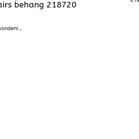
0 r
fairs behang 218720
onden!...