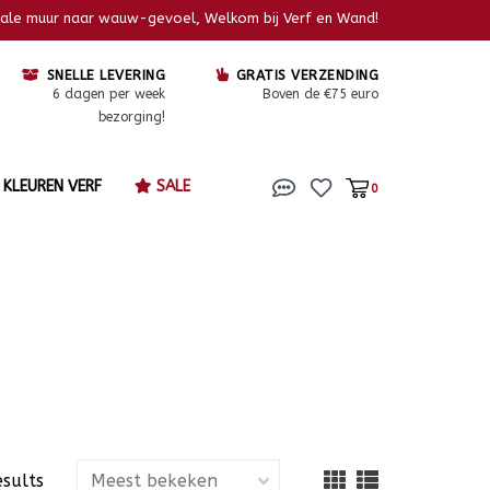
kale muur naar wauw-gevoel, Welkom bij Verf en Wand!
SNELLE LEVERING
GRATIS VERZENDING
6 dagen per week
Boven de €75 euro
bezorging!
KLEUREN VERF
SALE
0
esults