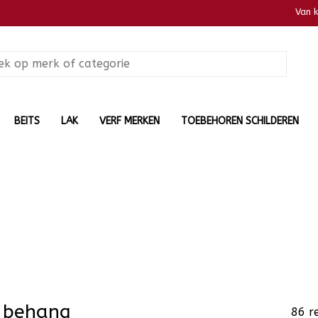
Van 
BEITS
LAK
VERF MERKEN
TOEBEHOREN SCHILDEREN
 behang
86 r