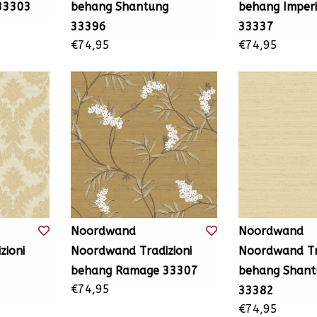
33303
behang Shantung
behang Imperi
33396
33337
€74,95
€74,95
Noordwand
Noordwand
zioni
Noordwand Tradizioni
Noordwand Tra
behang Ramage 33307
behang Shant
€74,95
33382
€74,95