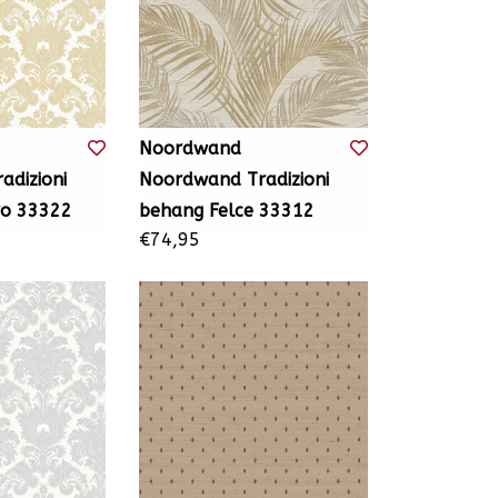
Noordwand
dizioni
Noordwand Tradizioni
ro 33322
behang Felce 33312
€74,95