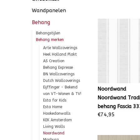
Wandpanelen
Behang
Behangstijlen
Behang merken
Arte Wallcoverings
Heel Holland Plakt
AS Creation
Behang Expresse
BN Wallcoverings
Dutch Wallcoverings
Eijffinger - Bekend
Noordwand
van VT-Wonen & TV!
Noordwand Tradi
Esta for Kids
behang Fascia 3
Esta Home
Hookedonwalls
€74,95
KEK Amsterdam
Living Walls
Noordwand
Marburg