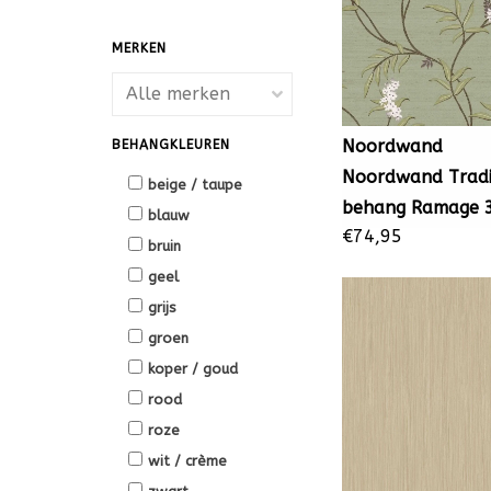
MERKEN
Noordwand
BEHANGKLEUREN
Noordwand Tradi
beige / taupe
behang Ramage 
blauw
€74,95
bruin
geel
grijs
groen
koper / goud
rood
roze
wit / crème