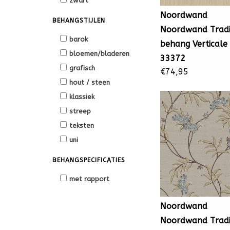
zwart
Noordwand
BEHANGSTIJLEN
Noordwand Tradi
barok
behang Verticale
bloemen/bladeren
33372
grafisch
€74,95
hout / steen
klassiek
streep
teksten
uni
BEHANGSPECIFICATIES
met rapport
Noordwand
Noordwand Tradi