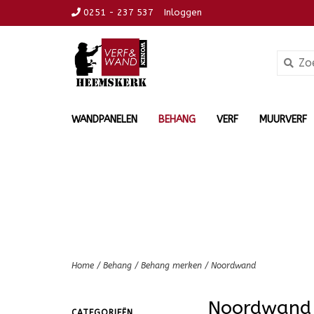
0251 - 237 537
Inloggen
WANDPANELEN
BEHANG
VERF
MUURVERF
Home
/
Behang
/
Behang merken
/
Noordwand
Noordwand
CATEGORIEËN