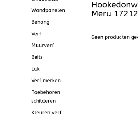
Hookedonwa
Wandpanelen
Meru 1721
Behang
Verf
Geen producten gev
Muurverf
Beits
Lak
Verf merken
Toebehoren
schilderen
Kleuren verf