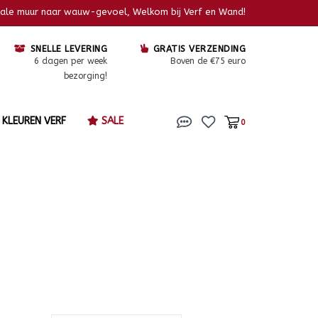
kale muur naar wauw-gevoel, Welkom bij Verf en Wand!
SNELLE LEVERING
GRATIS VERZENDING
6 dagen per week
Boven de €75 euro
bezorging!
KLEUREN VERF
SALE
0