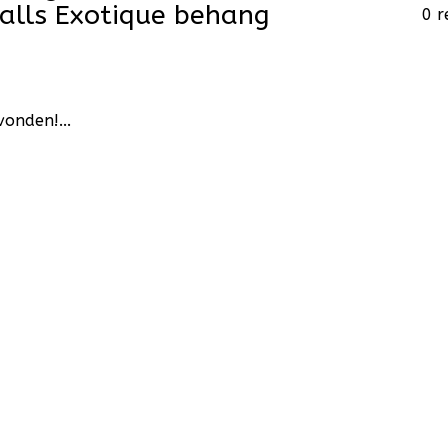
lls Exotique behang
0 r
2
onden!...