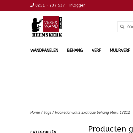
0251 - 237 537
Inloggen
WANDPANELEN
BEHANG
VERF
MUURVERF
Home
/
Tags
/
Hookedonwalls Exotique behang Meru 17212
Producten 
CATEGORIEËN