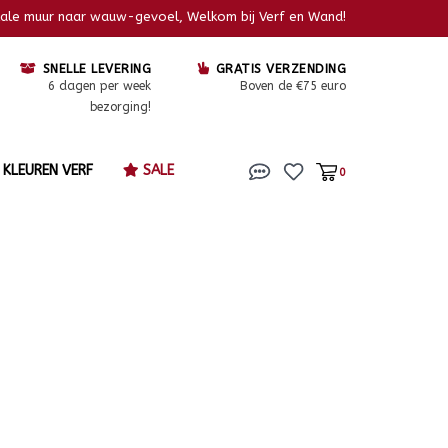
kale muur naar wauw-gevoel, Welkom bij Verf en Wand!
SNELLE LEVERING
GRATIS VERZENDING
6 dagen per week
Boven de €75 euro
bezorging!
KLEUREN VERF
SALE
0