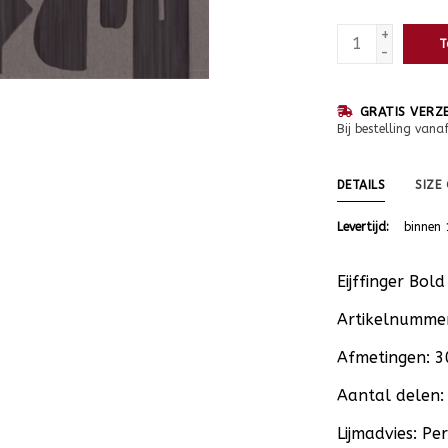
+
T
-
GRATIS VERZ
Bij bestelling vana
DETAILS
SIZE
Levertijd:
binnen 
Eijffinger Bo
Artikelnumme
Afmetingen: 
Aantal delen:
Lijmadvies: Pe