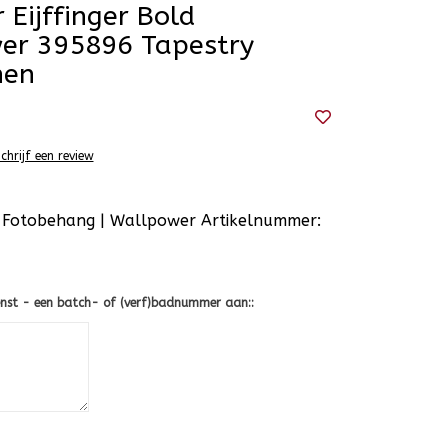
r Eijffinger Bold
er 395896 Tapestry
nen
chrijf een review
ld Fotobehang | Wallpower Artikelnummer:
nst - een batch- of (verf)badnummer aan::