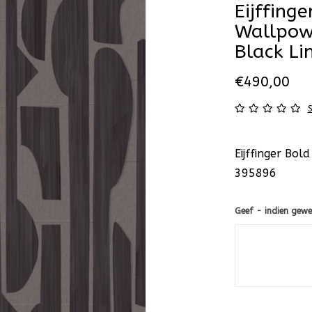
Eijffinge
Wallpow
Black Li
€490,00
S
Eijffinger Bo
395896
Geef - indien gewe