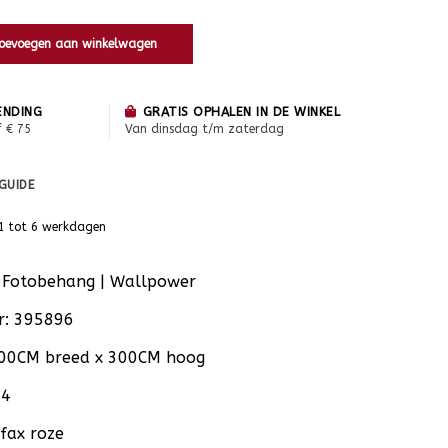
oevoegen aan winkelwagen
ENDING
GRATIS OPHALEN IN DE WINKEL
f € 75
Van dinsdag t/m zaterdag
 GUIDE
1 tot 6 werkdagen
ld Fotobehang | Wallpower
r: 395896
300CM breed x 300CM hoog
 4
rfax roze