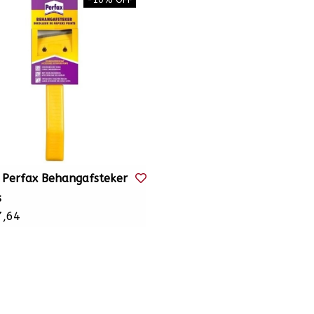
 Perfax Behangafsteker
s
,64