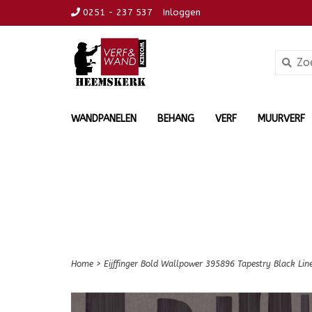
0251 - 237 537
Inloggen
WANDPANELEN
BEHANG
VERF
MUURVERF
Home
>
Eijffinger Bold Wallpower 395896 Tapestry Black Lin