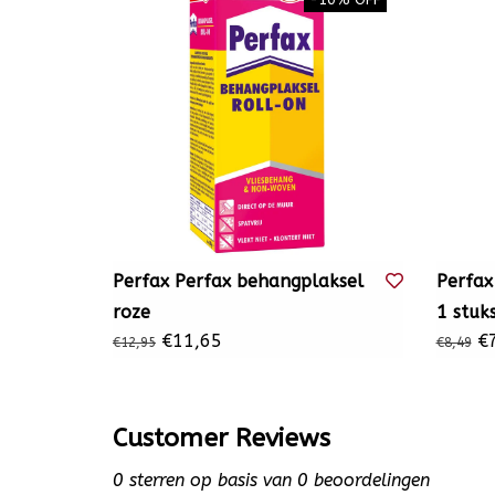
Perfax Perfax behangplaksel
Perfax
roze
1 stuk
€11,65
€7
€12,95
€8,49
Customer Reviews
0
sterren op basis van
0
beoordelingen