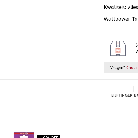
Kwaliteit: vl
Wallpower Tap
S
W
Vragen?
Chat m
EIJFFINGER 
-10% OFF