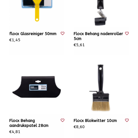
flocx Glasreiniger 50mm
Flocx Behang nadenroller
5cm
€1,45
€5,61
Flocx Behang
Flocx Blokwitter 10cm
aandrukspatel 28cm
€8,60
€4,81