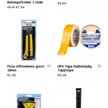
Behangafsteker 1 stuks
€8,60
€7,64
€8,49
Flocx Afbreekmes groot
HPX Tape Dubbelzijdig
18mm
Tapijttape
€2,96
€9,48