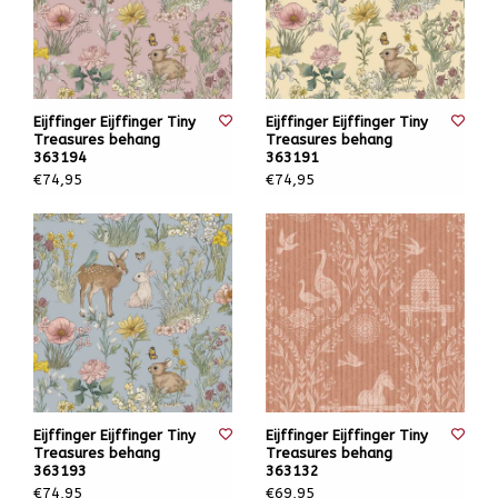
Eijffinger Eijffinger Tiny
Eijffinger Eijffinger Tiny
Treasures behang
Treasures behang
363194
363191
€74,95
€74,95
Eijffinger Eijffinger Tiny
Eijffinger Eijffinger Tiny
Treasures behang
Treasures behang
363193
363132
€74,95
€69,95