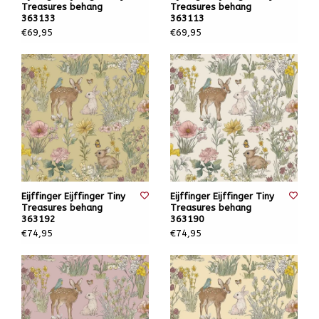
Treasures behang
Treasures behang
363133
363113
€69,95
€69,95
Eijffinger Eijffinger Tiny
Eijffinger Eijffinger Tiny
Treasures behang
Treasures behang
363192
363190
€74,95
€74,95