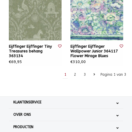
Eijffinger Eijffinger Tiny
Eijffinger Eijffinger
Treasures behang
Wallpower Junior 364117
363134
Flower Mirage Blues
€69,95
€310,00
1
2
3
Pagina 1 van 3
KLANTENSERVICE
OVER ONS
PRODUCTEN