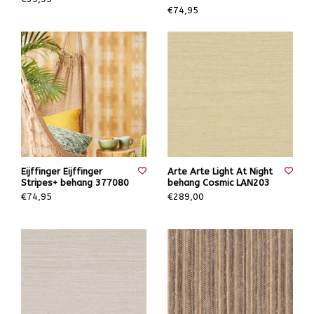
€74,95
Eijffinger Eijffinger
Arte Arte Light At Night
Stripes+ behang 377080
behang Cosmic LAN203
€74,95
€289,00