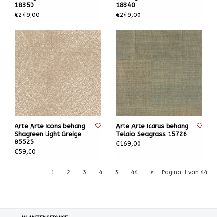
18350
18340
€249,00
€249,00
Arte Arte Icons behang
Arte Arte Icarus behang
Shagreen Light Greige
Telaio Seagrass 15726
85525
€169,00
€59,00
1
2
3
4
5
44
Pagina 1 van 44