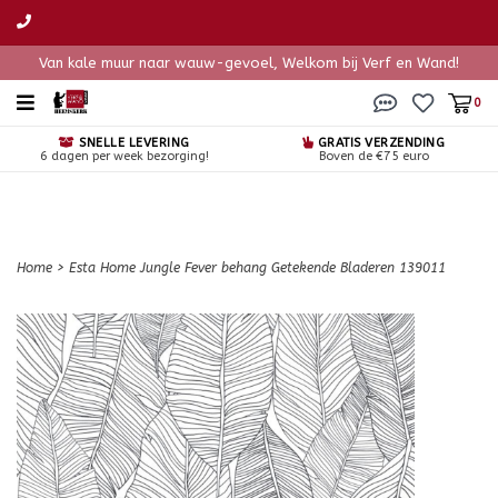
Van kale muur naar wauw-gevoel, Welkom bij Verf en Wand!
0
SNELLE LEVERING
GRATIS VERZENDING
6 dagen per week bezorging!
Boven de €75 euro
Home
>
Esta Home Jungle Fever behang Getekende Bladeren 139011