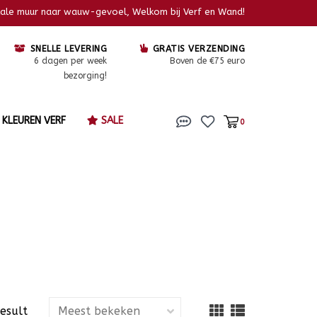
kale muur naar wauw-gevoel, Welkom bij Verf en Wand!
SNELLE LEVERING
GRATIS VERZENDING
6 dagen per week
Boven de €75 euro
bezorging!
KLEUREN VERF
SALE
0
result