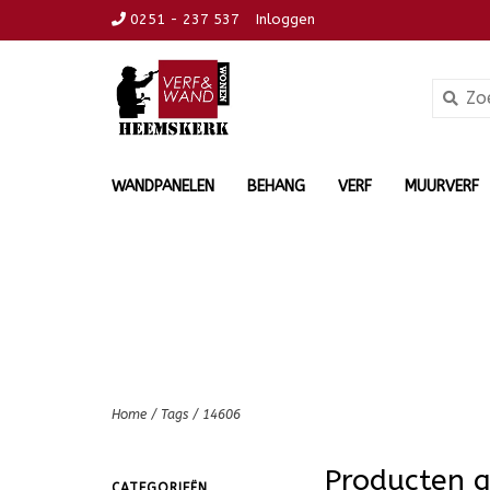
0251 - 237 537
Inloggen
WANDPANELEN
BEHANG
VERF
MUURVERF
Home
/
Tags
/
14606
Producten 
CATEGORIEËN