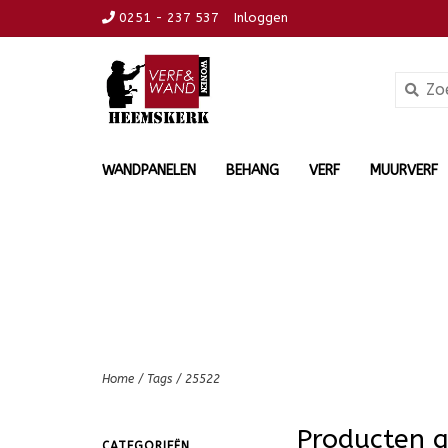
0251 - 237 537
Inloggen
WANDPANELEN
BEHANG
VERF
MUURVERF
Home
/
Tags
/
25522
Producten 
CATEGORIEËN