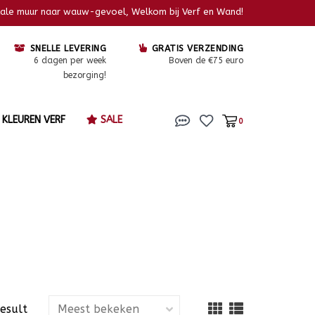
kale muur naar wauw-gevoel, Welkom bij Verf en Wand!
SNELLE LEVERING
GRATIS VERZENDING
6 dagen per week
Boven de €75 euro
bezorging!
KLEUREN VERF
SALE
0
result