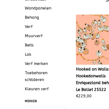
Wandpanelen
Behang
Verf
Muurverf
Beits
Lak
Verf merken
Hooked on Walls
Toebehoren
Hookedonwalls
schilderen
Enriquezland be
Kleuren verf
Le Ballet 25522
€229,00
MERKEN