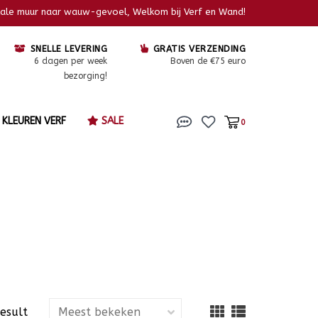
kale muur naar wauw-gevoel, Welkom bij Verf en Wand!
SNELLE LEVERING
GRATIS VERZENDING
6 dagen per week
Boven de €75 euro
bezorging!
KLEUREN VERF
SALE
0
result