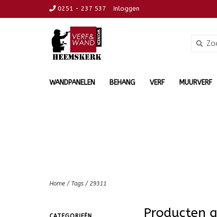
0251 - 237 537
Inloggen
WANDPANELEN
BEHANG
VERF
MUURVERF
Home
/
Tags
/
29311
Producten 
CATEGORIEËN