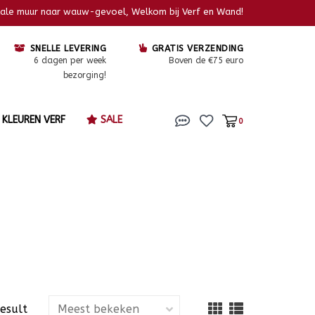
kale muur naar wauw-gevoel, Welkom bij Verf en Wand!
SNELLE LEVERING
GRATIS VERZENDING
6 dagen per week
Boven de €75 euro
bezorging!
KLEUREN VERF
SALE
0
result