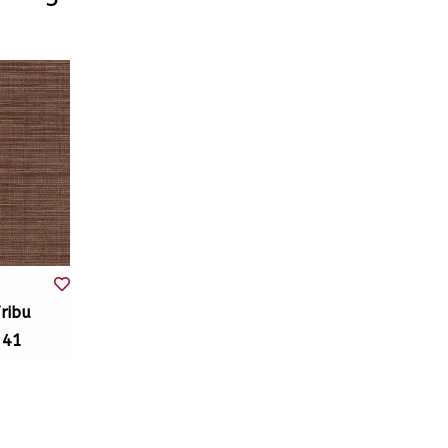
ribu
341