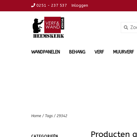
0251 - 237 537
Inloggen
WANDPANELEN
BEHANG
VERF
MUURVERF
Home
/
Tags
/
29342
Producten 
CATEGORIEËN