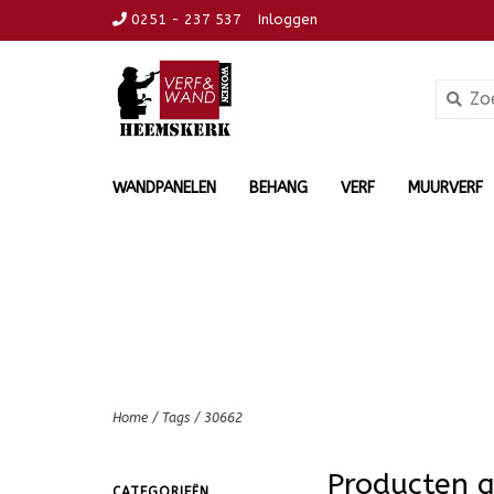
0251 - 237 537
Inloggen
WANDPANELEN
BEHANG
VERF
MUURVERF
Home
/
Tags
/
30662
Producten 
CATEGORIEËN