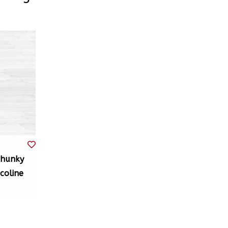
Chunky
coline