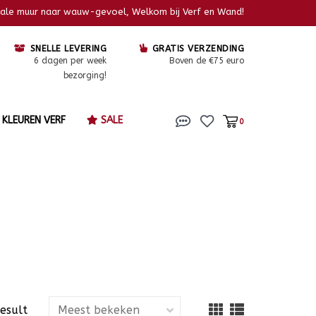
kale muur naar wauw-gevoel, Welkom bij Verf en Wand!
SNELLE LEVERING
GRATIS VERZENDING
6 dagen per week
Boven de €75 euro
bezorging!
KLEUREN VERF
SALE
0
result