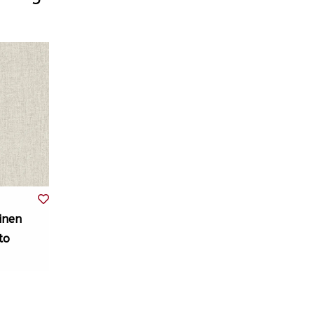
inen
to