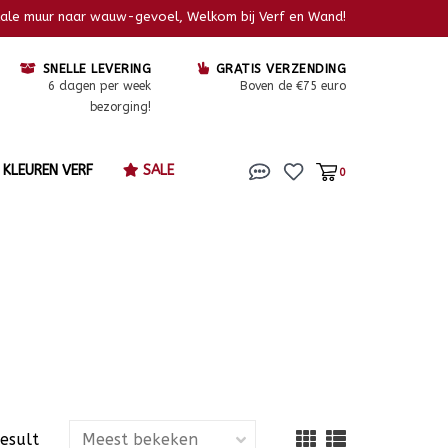
kale muur naar wauw-gevoel, Welkom bij Verf en Wand!
SNELLE LEVERING
GRATIS VERZENDING
6 dagen per week
Boven de €75 euro
bezorging!
KLEUREN VERF
SALE
0
result