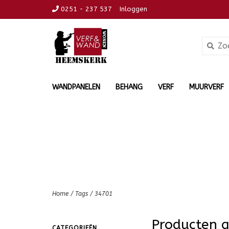
0251 - 237 537
Inloggen
WANDPANELEN
BEHANG
VERF
MUURVERF
Home
/
Tags
/
34701
Producten 
CATEGORIEËN