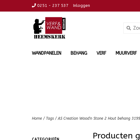
0251 - 237 537
Inloggen
WANDPANELEN
BEHANG
VERF
MUURVERF
Home
/
Tags
/
AS Creation Wood'n Stone 2 Hout behang 319
Producten 
CATEGORIEËN