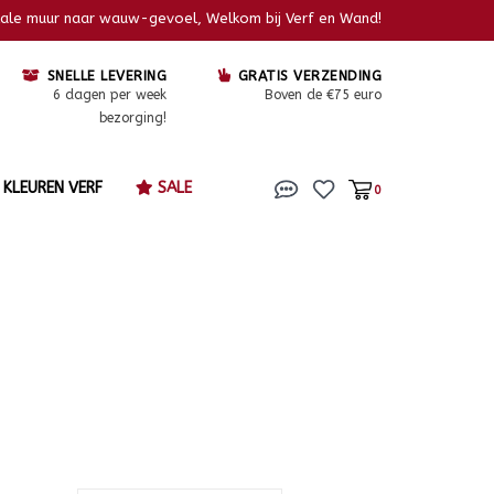
kale muur naar wauw-gevoel, Welkom bij Verf en Wand!
SNELLE LEVERING
GRATIS VERZENDING
6 dagen per week
Boven de €75 euro
bezorging!
KLEUREN VERF
SALE
0