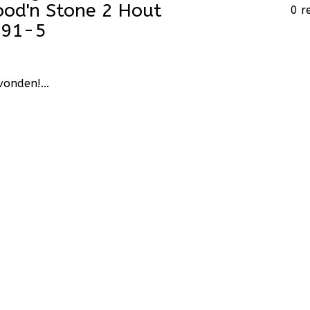
ood'n Stone 2 Hout
0 r
991-5
onden!...