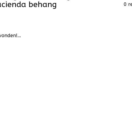
acienda behang
0 r
onden!...