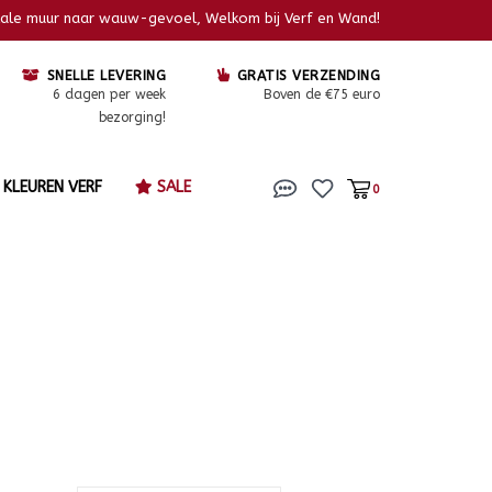
kale muur naar wauw-gevoel, Welkom bij Verf en Wand!
SNELLE LEVERING
GRATIS VERZENDING
6 dagen per week
Boven de €75 euro
bezorging!
KLEUREN VERF
SALE
0