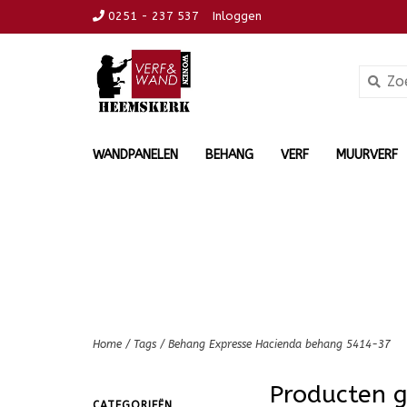
0251 - 237 537
Inloggen
WANDPANELEN
BEHANG
VERF
MUURVERF
Home
/
Tags
/
Behang Expresse Hacienda behang 5414-37
Producten 
CATEGORIEËN