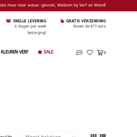
kale muur naar wauw-gevoel, Welkom bij Verf en Wand!
SNELLE LEVERING
GRATIS VERZENDING
6 dagen per week
Boven de €75 euro
bezorging!
KLEUREN VERF
SALE
0