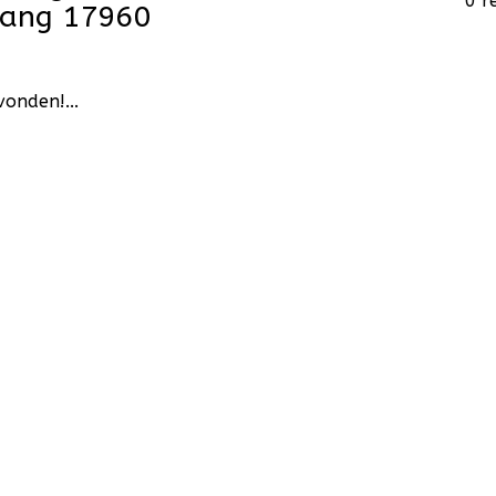
0 r
hang 17960
onden!...