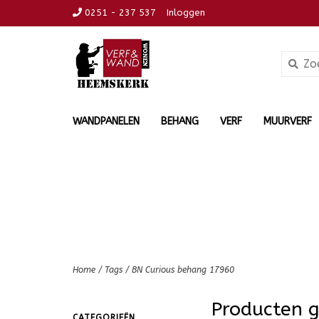
0251 - 237 537
Inloggen
WANDPANELEN
BEHANG
VERF
MUURVERF
Home
/
Tags
/
BN Curious behang 17960
Producten 
CATEGORIEËN