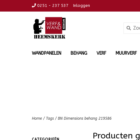
0251 - 237 537
Inloggen
WANDPANELEN
BEHANG
VERF
MUURVERF
Home
/
Tags
/
BN Dimensions behang 219586
Producten 
CATEGORIEËN