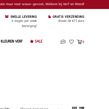
kale muur naar wauw-gevoel, Welkom bij Verf en Wand!
SNELLE LEVERING
GRATIS VERZENDING
6 dagen per week
Boven de €75 euro
bezorging!
KLEUREN VERF
SALE
0