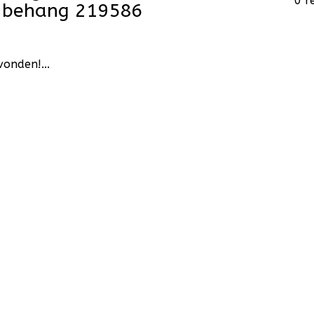
0 r
 behang 219586
onden!...