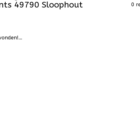
nts 49790 Sloophout
0 r
onden!...