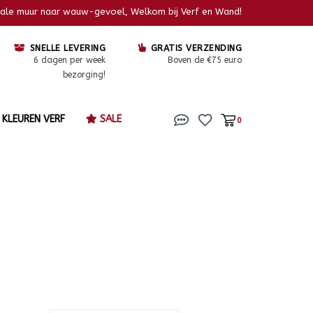
kale muur naar wauw-gevoel, Welkom bij Verf en Wand!
SNELLE LEVERING
GRATIS VERZENDING
6 dagen per week
Boven de €75 euro
bezorging!
KLEUREN VERF
SALE
0