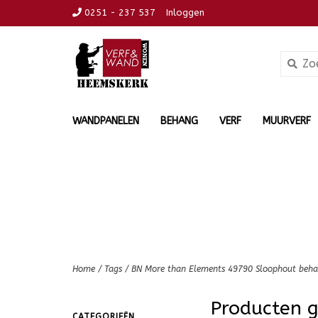
0251 - 237 537
Inloggen
WANDPANELEN
BEHANG
VERF
MUURVERF
Home
/
Tags
/
BN More than Elements 49790 Sloophout beh
Producten 
CATEGORIEËN