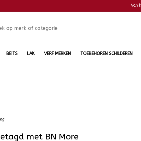
Van 
BEITS
LAK
VERF MERKEN
TOEBEHOREN SCHILDEREN
ang
getagd met BN More