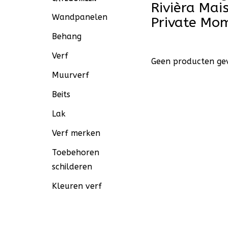
Rivièra Ma
Wandpanelen
Private Mo
Behang
Verf
Geen producten gev
Muurverf
Beits
Lak
Verf merken
Toebehoren
schilderen
Kleuren verf