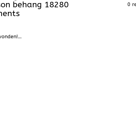
ison behang 18280
0 r
ments
onden!...