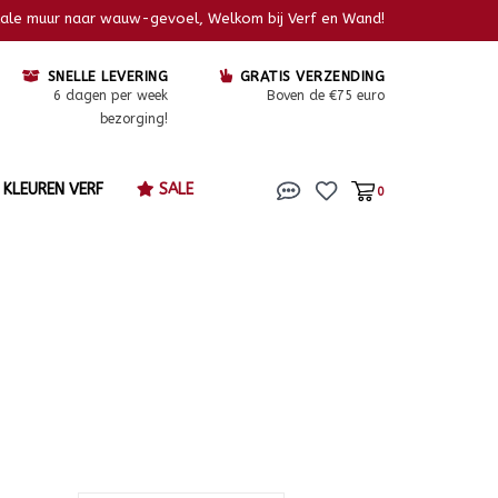
kale muur naar wauw-gevoel, Welkom bij Verf en Wand!
SNELLE LEVERING
GRATIS VERZENDING
6 dagen per week
Boven de €75 euro
bezorging!
KLEUREN VERF
SALE
0