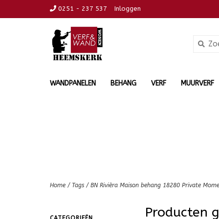
0251 - 237 537
Inloggen
WANDPANELEN
BEHANG
VERF
MUURVERF
Home
/
Tags
/
BN Rivièra Maison behang 18280 Private Mome
Producten 
CATEGORIEËN