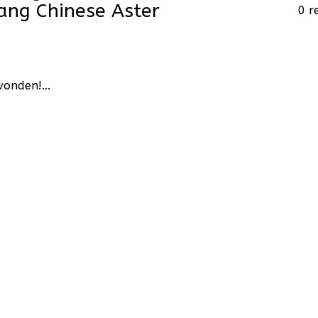
ang Chinese Aster
0 r
onden!...