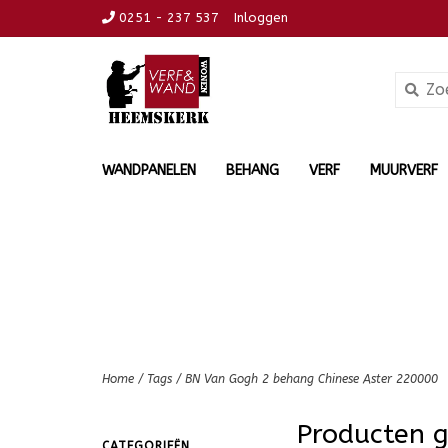
0251 - 237 537
Inloggen
WANDPANELEN
BEHANG
VERF
MUURVERF
Home
/
Tags
/
BN Van Gogh 2 behang Chinese Aster 220000
Producten 
CATEGORIEËN