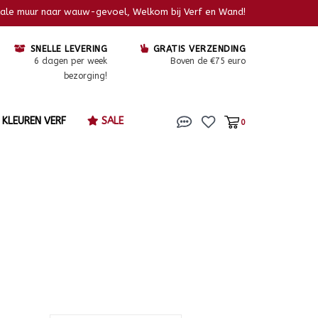
kale muur naar wauw-gevoel, Welkom bij Verf en Wand!
SNELLE LEVERING
GRATIS VERZENDING
6 dagen per week
Boven de €75 euro
bezorging!
KLEUREN VERF
SALE
0