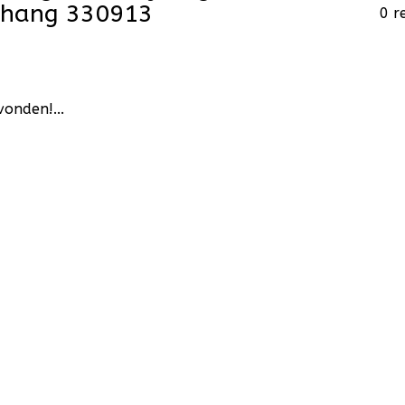
behang 330913
0 r
onden!...