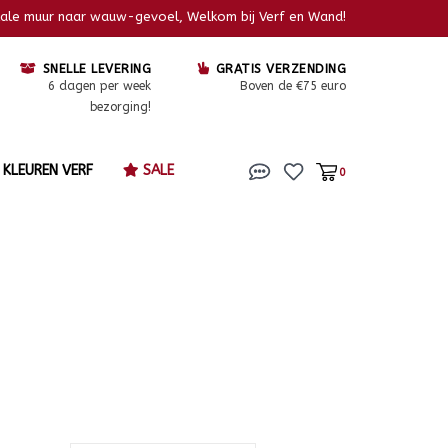
kale muur naar wauw-gevoel, Welkom bij Verf en Wand!
SNELLE LEVERING
GRATIS VERZENDING
6 dagen per week
Boven de €75 euro
bezorging!
KLEUREN VERF
SALE
0