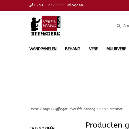
0251 - 237 537
Inloggen
WANDPANELEN
BEHANG
VERF
MUURVERF
Home
/
Tags
/
Eijffinger Riverside behang 330913 Marmer
Producten g
CATEGORIEËN