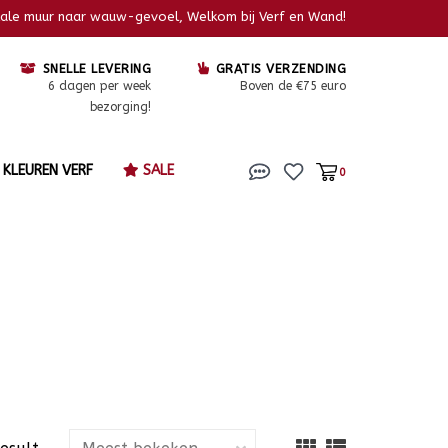
kale muur naar wauw-gevoel, Welkom bij Verf en Wand!
SNELLE LEVERING
GRATIS VERZENDING
6 dagen per week
Boven de €75 euro
bezorging!
KLEUREN VERF
SALE
0