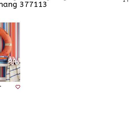
1 
ehang 377113
r