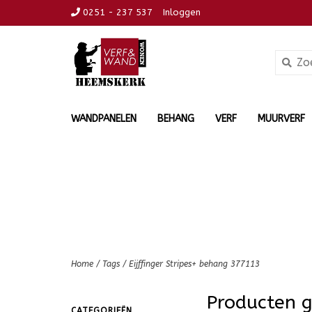
0251 - 237 537
Inloggen
WANDPANELEN
BEHANG
VERF
MUURVERF
Home
/
Tags
/
Eijffinger Stripes+ behang 377113
Producten g
CATEGORIEËN