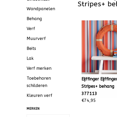
Stripes+ b
Wandpanelen
Behang
Verf
Muurverf
Beits
Lak
Verf merken
Toebehoren
Eijffinger Eijffinge
schilderen
Stripes+ behang
377113
Kleuren verf
€74,95
MERKEN