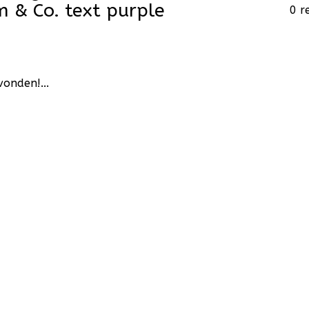
 & Co. text purple
0 r
onden!...