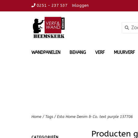
0251 - 237 537
Inloggen
WANDPANELEN
BEHANG
VERF
MUURVERF
Home
/
Tags
/
Esta Home Denim & Co. text purple 137706
Producten 
CATEGORIEËN