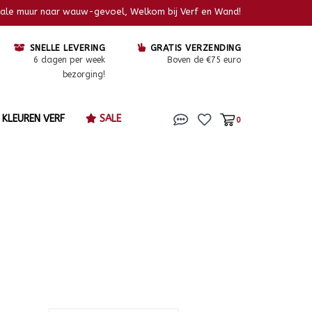
kale muur naar wauw-gevoel, Welkom bij Verf en Wand!
SNELLE LEVERING
GRATIS VERZENDING
6 dagen per week
Boven de €75 euro
bezorging!
KLEUREN VERF
SALE
0