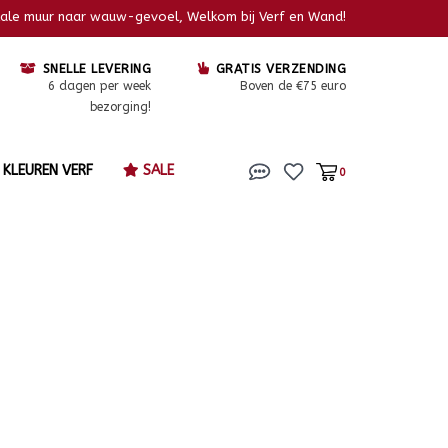
kale muur naar wauw-gevoel, Welkom bij Verf en Wand!
SNELLE LEVERING
GRATIS VERZENDING
6 dagen per week
Boven de €75 euro
bezorging!
KLEUREN VERF
SALE
0