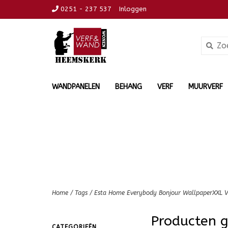
0251 - 237 537
Inloggen
WANDPANELEN
BEHANG
VERF
MUURVERF
Home
/
Tags
/
Esta Home Everybody Bonjour WallpaperXXL V
Producten 
CATEGORIEËN