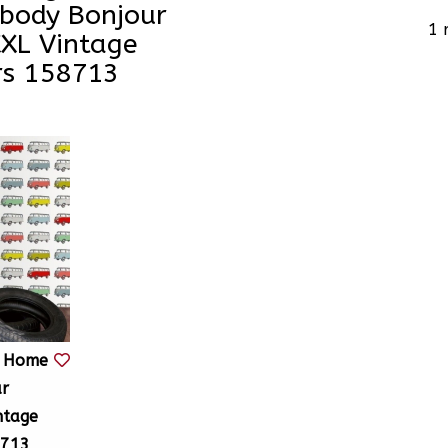
body Bonjour
1 
XL Vintage
rs 158713
a Home
ur
ntage
8713