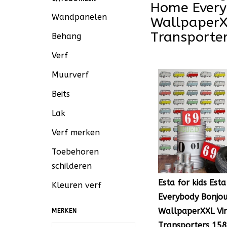
Home Every
Wandpanelen
WallpaperX
Transporte
Behang
Verf
Muurverf
Beits
Lak
Verf merken
Toebehoren
schilderen
Esta for kids Est
Kleuren verf
Everybody Bonjo
WallpaperXXL Vi
MERKEN
Transporters 15