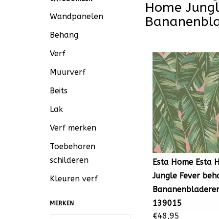
Home Jungl
Wandpanelen
Bananenbla
Behang
Verf
Muurverf
Beits
Lak
Verf merken
Toebehoren
schilderen
Esta Home Esta 
Jungle Fever beh
Kleuren verf
Bananenbladere
139015
MERKEN
€48,95