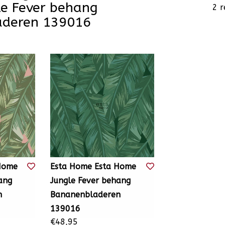
e Fever behang
2 r
deren 139016
Home
Esta Home Esta Home
ang
Jungle Fever behang
n
Bananenbladeren
139016
€48,95