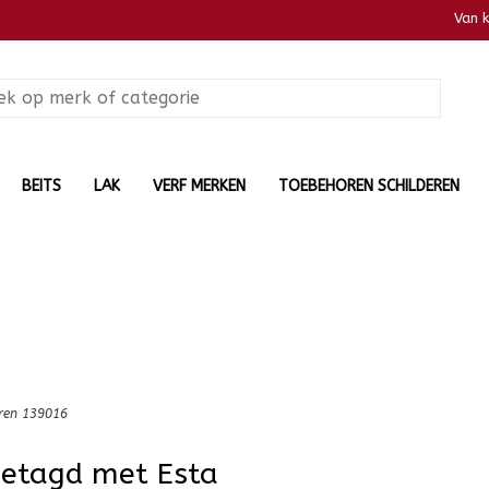
Van 
BEITS
LAK
VERF MERKEN
TOEBEHOREN SCHILDEREN
ren 139016
getagd met Esta