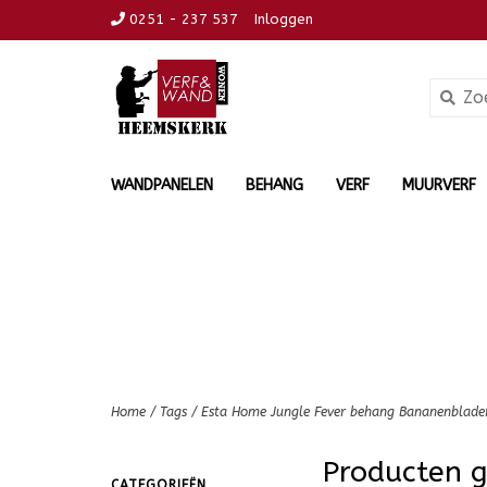
0251 - 237 537
Inloggen
WANDPANELEN
BEHANG
VERF
MUURVERF
Home
/
Tags
/
Esta Home Jungle Fever behang Bananenblade
Producten 
CATEGORIEËN