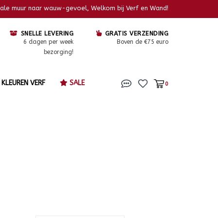
kale muur naar wauw-gevoel, Welkom bij Verf en Wand!
SNELLE LEVERING
GRATIS VERZENDING
6 dagen per week
Boven de €75 euro
bezorging!
KLEUREN VERF
SALE
0