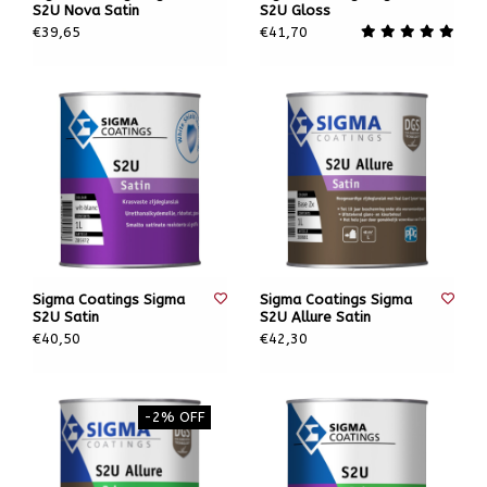
S2U Nova Satin
S2U Gloss
€39,65
€41,70
Sigma Coatings Sigma
Sigma Coatings Sigma
S2U Satin
S2U Allure Satin
€40,50
€42,30
-2% OFF